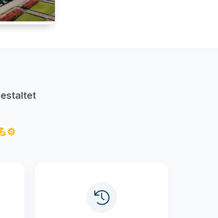
estaltet
⚙️