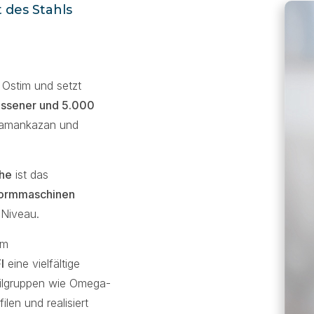
 des Stahls
 Ostim und setzt
ossener und 5.000
ramankazan und
che
ist das
formmaschinen
 Niveau.
em
I
eine vielfältige
filgruppen wie Omega-
len und realisiert