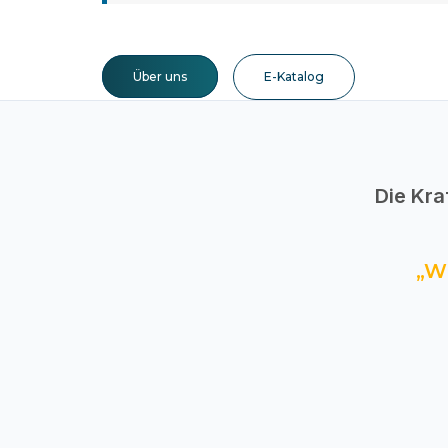
Über uns
E-Katalog
Die Kra
„W