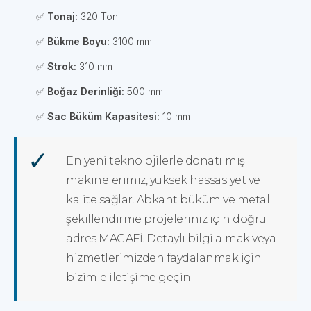
✅
Tonaj:
320 Ton
✅
Bükme Boyu:
3100 mm
✅
Strok:
310 mm
✅
Boğaz Derinliği:
500 mm
✅
Sac Büküm Kapasitesi:
10 mm
En yeni teknolojilerle donatılmış
makinelerimiz, yüksek hassasiyet ve
kalite sağlar. Abkant büküm ve metal
şekillendirme projeleriniz için doğru
adres MAGAFİ. Detaylı bilgi almak veya
hizmetlerimizden faydalanmak için
bizimle iletişime geçin.