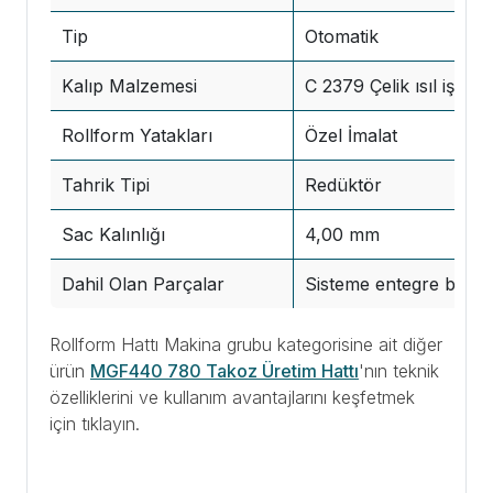
Tip
Otomatik
Kalıp Malzemesi
C 2379 Çelik ısıl işlem
Rollform Yatakları
Özel İmalat
Tahrik Tipi
Redüktör
Sac Kalınlığı
4,00 mm
Dahil Olan Parçalar
Sisteme entegre boy k
Rollform Hattı Makina grubu kategorisine ait diğer
ürün
MGF440 780 Takoz Üretim Hattı
'nın teknik
özelliklerini ve kullanım avantajlarını keşfetmek
için tıklayın.