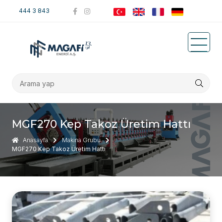
444 3 843
MGF270 Kep Takoz Üretim Hattı
Anasayfa
Makina Grubu
MGF270 Kep Takoz Üretim Hattı